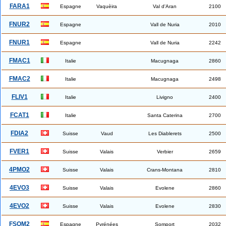
FARA1
Espagne
Vaquèira
Val d'Aran
2100
FNUR2
Espagne
Vall de Nuria
2010
FNUR1
Espagne
Vall de Nuria
2242
FMAC1
Italie
Macugnaga
2860
FMAC2
Italie
Macugnaga
2498
FLIV1
Italie
Livigno
2400
FCAT1
Italie
Santa Caterina
2700
FDIA2
Suisse
Vaud
Les Diablerets
2500
FVER1
Suisse
Valais
Verbier
2659
4PMO2
Suisse
Valais
Crans-Montana
2810
4EVO3
Suisse
Valais
Evolene
2860
4EVO2
Suisse
Valais
Evolene
2830
FSOM2
Espagne
Pyrénées
Somport
2032