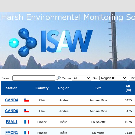
Search
Centre
Sort
Alt.
Station
Country
Region
Site
(m)
CAND4
Chili
Andes
Andina Mine
4425
CAND6
Chili
Andes
Andina Mine
3475
FSAL1
France
Isère
La Salette
1975
FMOR1
France
Isère
La Morte
2140