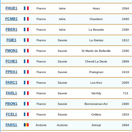
FHUE1
France
Isère
Huez
2064
FCMB1
France
Isère
Chambon
2460
FBER1
France
Isère
La Berarde
2390
FGIE1
France
Savoie
La Giettaz
1812
FMON1
France
Savoie
St Martin de Belleville
2280
FCHE1
France
Savoie
Chevril La Davie
2869
FPRA1
France
Savoie
Pralognan
2419
FARC1
France
Savoie
Les Arcs
2065
FARL1
France
Savoie
Val Arly
713
FBON1
France
Savoie
Bonneval-sur-Arc
2480
FCEL1
France
Savoie
Celliers
1924
FARS1
Andorre
Andorre
Arinsal
2664