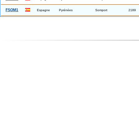
FSOM1
Espagne
Pyrénées
Somport
2189